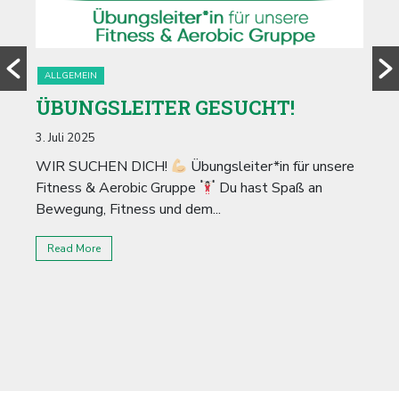
ALLGEMEIN
A
ÜBUNGSLEITER GESUCHT!
S
M
3. Juli 2025
12.
WIR SUCHEN DICH!
Übungsleiter*in für unsere
Fitness & Aerobic Gruppe
Du hast Spaß an
Un
Bewegung, Fitness und dem...
de
Pu
Read More
R