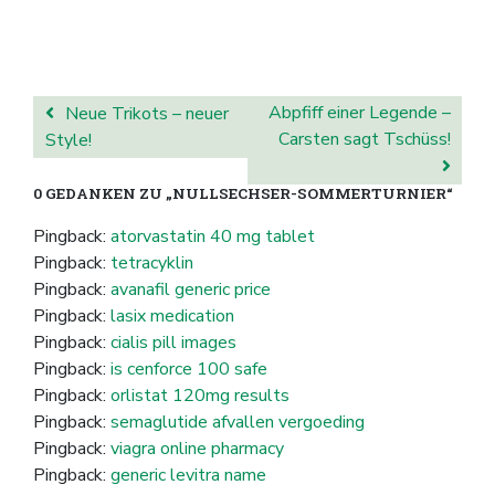
BEITRAGSNAVIGATION
Abpfiff einer Legende –
Neue Trikots – neuer
Carsten sagt Tschüss!
Style!
0 GEDANKEN ZU „
NULLSECHSER-SOMMERTURNIER
“
Pingback:
atorvastatin 40 mg tablet
Pingback:
tetracyklin
Pingback:
avanafil generic price
Pingback:
lasix medication
Pingback:
cialis pill images
Pingback:
is cenforce 100 safe
Pingback:
orlistat 120mg results
Pingback:
semaglutide afvallen vergoeding
Pingback:
viagra online pharmacy
Pingback:
generic levitra name