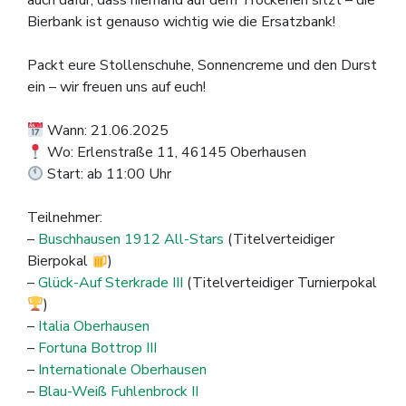
auch dafür, dass niemand auf dem Trockenen sitzt – die
Bierbank ist genauso wichtig wie die Ersatzbank!
Packt eure Stollenschuhe, Sonnencreme und den Durst
ein – wir freuen uns auf euch!
Wann: 21.06.2025
Wo: Erlenstraße 11, 46145 Oberhausen
Start: ab 11:00 Uhr
Teilnehmer:
–
Buschhausen 1912 All-Stars
(Titelverteidiger
Bierpokal
)
–
Glück-Auf Sterkrade III
(Titelverteidiger Turnierpokal
)
–
Italia Oberhausen
–
Fortuna Bottrop III
–
Internationale Oberhausen
–
Blau-Weiß Fuhlenbrock II