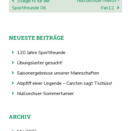
BEITRAGSNAVIGATION
Nullsechser-Merch –
Staige.tv für die
Sportfreunde 06
Fan12
NEUESTE BEITRÄGE
120 Jahre Sportfreunde
Übungsleiter gesucht!
Saisonergebnisse unserer Mannschaften
Abpfiff einer Legende – Carsten sagt Tschüss!
Nullsechser-Sommerturnier
ARCHIV